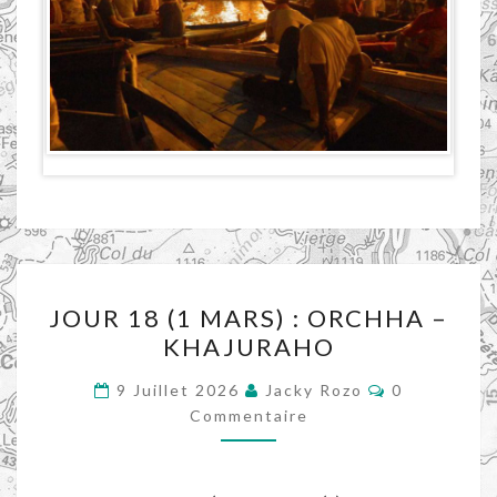
JOUR
JOUR 18 (1 MARS) : ORCHHA –
18
KHAJURAHO
(1
MARS)
Commentair
9 Juillet 2026
Jacky Rozo
0
:
Commentaire
ORCHHA
–