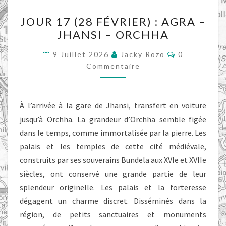
JOUR
JOUR 17 (28 FÉVRIER) : AGRA –
17
JHANSI – ORCHHA
(28
FÉVRIER)
Commentair
9 Juillet 2026
Jacky Rozo
0
:
Commentaire
AGRA
–
À l’arrivée à la gare de Jhansi, transfert en voiture
JHANSI
jusqu’à Orchha. La grandeur d’Orchha semble figée
–
dans le temps, comme immortalisée par la pierre. Les
ORCHHA
palais et les temples de cette cité médiévale,
construits par ses souverains Bundela aux XVIe et XVIIe
siècles, ont conservé une grande partie de leur
splendeur originelle. Les palais et la forteresse
dégagent un charme discret. Disséminés dans la
région, de petits sanctuaires et monuments