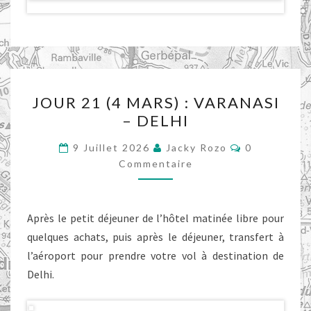
JOUR
JOUR 21 (4 MARS) : VARANASI
21
– DELHI
(4
MARS)
Commentair
9 Juillet 2026
Jacky Rozo
0
:
Commentaire
VARANASI
–
Après le petit déjeuner de l’hôtel matinée libre pour
DELHI
quelques achats, puis après le déjeuner, transfert à
l’aéroport pour prendre votre vol à destination de
Delhi.