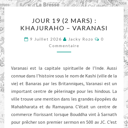
JOUR
JOUR 19 (2 MARS) :
19
KHAJURAHO – VARANASI
(2
MARS)
Commentair
9 Juillet 2026
Jacky Rozo
0
:
Commentaire
KHAJURAHO
–
Varanasi est la capitale spirituelle de l’Inde. Aussi
VARANASI
connue dans l’histoire sous le nom de Kashi (ville de la
vie) et Banaras par les Britanniques, Varanasi est un
important centre de pèlerinage pour les hindous. La
ville trouve une mention dans les grandes épopées du
Mahabharata et du Ramayana. C’était un centre de
commerce florissant lorsque Bouddha vint à Sarnath
pour prêcher son premier sermon en 500 av JC. C’est