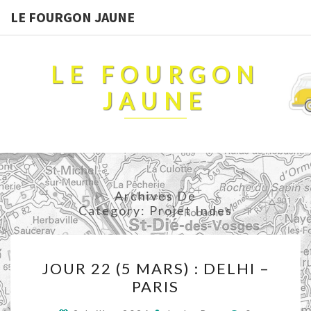
LE FOURGON JAUNE
LE FOURGON
JAUNE
Archives De
Category:
Projet Indes
JOUR
JOUR 22 (5 MARS) : DELHI –
22
PARIS
(5
MARS)
Commentair