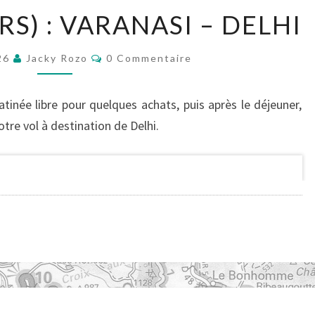
JOUR
RS) : VARANASI – DELHI
21
(4
Commentaires
026
Jacky Rozo
0 Commentaire
MARS)
:
atinée libre pour quelques achats, puis après le déjeuner,
VARANASI
otre vol à destination de Delhi.
–
DELHI