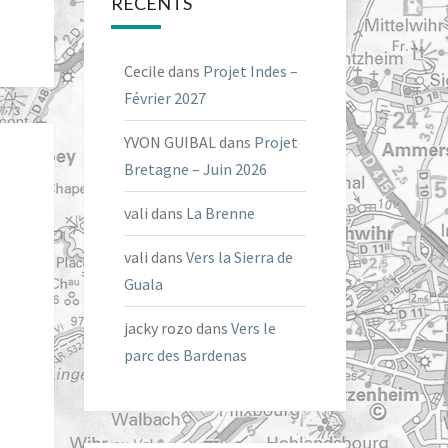
RÉCENTS
Cecile
dans
Projet Indes –
Février 2027
YVON GUIBAL
dans
Projet
Bretagne – Juin 2026
vali
dans
La Brenne
vali
dans
Vers la Sierra de
Guala
jacky rozo
dans
Vers le
parc des Bardenas