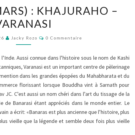
JOUR
MARS) : KHAJURAHO –
19
VARANASI
(2
MARS)
Commentaires
:
026
Jacky Rozo
0 Commentaire
KHAJURAHO
–
de l’Inde. Aussi connue dans l’histoire sous le nom de Kashi
VARANASI
Britanniques, Varanasi est un important centre de pèlerinage
ne mention dans les grandes épopées du Mahabharata et du
mmerce florissant lorsque Bouddha vint à Sarnath pour
 JC. C’est aussi un nom chéri dans l’art du tissage de la
soie de Banarasi étant appréciés dans le monde entier. Le
n a écrit: «Banaras est plus ancienne que l’histoire, plus
us vieille que la légende et semble deux fois plus vieille