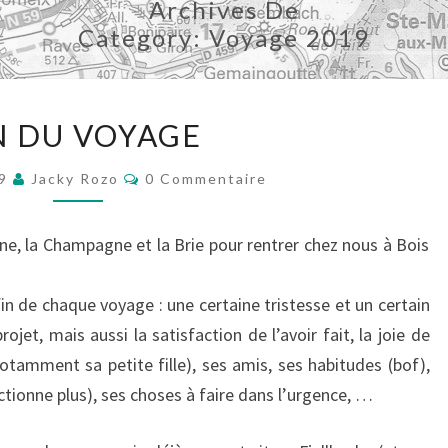
Archives De
Category:
Voyage 2019
FIN
N DU VOYAGE
DU
VOYAGE
Commentaires
19
Jacky Rozo
0 Commentaire
nne, la Champagne et la Brie pour rentrer chez nous à Bois
in de chaque voyage : une certaine tristesse et un certain
rojet, mais aussi la satisfaction de l’avoir fait, la joie de
notamment sa petite fille), ses amis, ses habitudes (bof),
ctionne plus), ses choses à faire dans l’urgence, …