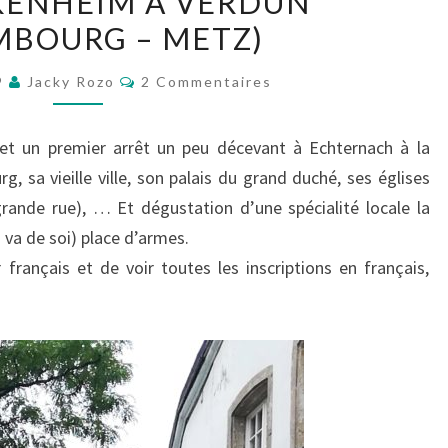
KENHEIM À VERDUN
BLANKENHEIM
MBOURG – METZ)
À
VERDUN
Commentaires
9
Jacky Rozo
2 Commentaires
(LUXEMBOURG
–
et un premier arrêt un peu décevant à Echternach à la
METZ)
, sa vieille ville, son palais du grand duché, ses églises
rande rue), … Et dégustation d’une spécialité locale la
à va de soi) place d’armes.
français et de voir toutes les inscriptions en français,