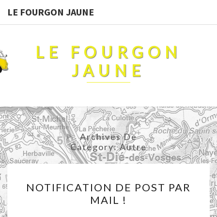
LE FOURGON JAUNE
LE FOURGON
JAUNE
Archives De
Category:
Autre
NOTIFICATION
NOTIFICATION DE POST PAR
DE
MAIL !
POST
PAR