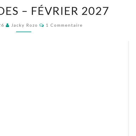
PROJET
DES – FÉVRIER 2027
INDES
–
Commentaires
026
Jacky Rozo
1 Commentaire
FÉVRIER
2027