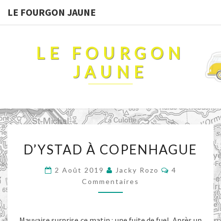
LE FOURGON JAUNE
LE FOURGON
JAUNE
D’YSTAD
D’YSTAD À COPENHAGUE
À
COPENHAGUE
Commentaire
2 Août 2019
Jacky Rozo
4
Commentaires
Mauvaise surprise ce matin : une fuite de fuel. Après un