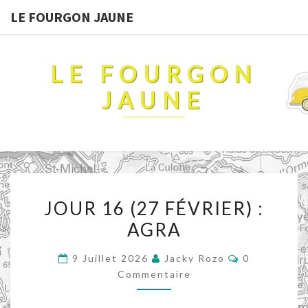
LE FOURGON JAUNE
LE FOURGON
JAUNE
JOUR
JOUR 16 (27 FÉVRIER) :
16
AGRA
(27
FÉVRIER)
Commentair
9 Juillet 2026
Jacky Rozo
0
:
Commentaire
AGRA