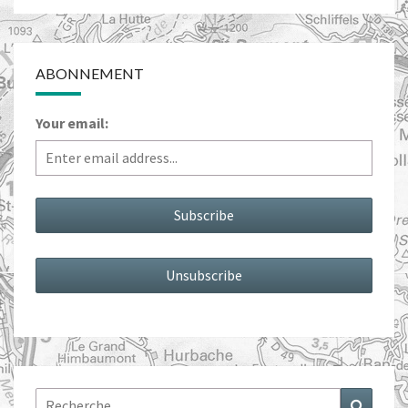
ABONNEMENT
Your email:
Rechercher :
Recher