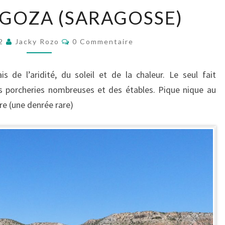
VERS
GOZA (SARAGOSSE)
ZARAGOZA
(SARAGOSSE)
Commentaires
22
Jacky Rozo
0 Commentaire
 de l’aridité, du soleil et de la chaleur. Le seul fait
s porcheries nombreuses et des étables. Pique nique au
re (une denrée rare)