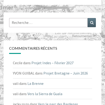
Rechercher :
Recher
COMMENTAIRES RÉCENTS
Cecile
dans
Projet Indes – Février 2027
YVON GUIBAL
dans
Projet Bretagne – Juin 2026
vali
dans
La Brenne
vali
dans
Vers la Sierra de Guala
jacky rozo
dans
Vers le parc des Bardenas