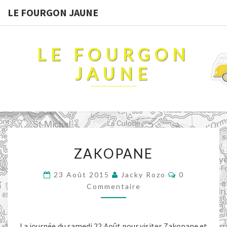
LE FOURGON JAUNE
LE FOURGON
JAUNE
ZAKOPANE
ZAKOPANE
Commentair
23 Août 2015
Jacky Rozo
0
Commentaire
La journée du samedi 22 Août pour visiter Zakopane et