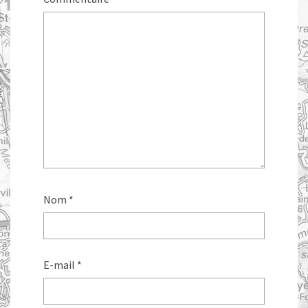
Nom
*
E-mail
*