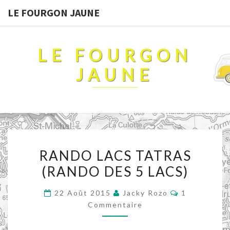
LE FOURGON JAUNE
LE FOURGON
JAUNE
RANDO
RANDO LACS TATRAS
LACS
(RANDO DES 5 LACS)
TATRAS
(RANDO
Commentair
22 Août 2015
Jacky Rozo
1
DES
Commentaire
5
LACS)