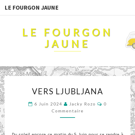
LE FOURGON JAUNE
LE FOURGON
JAUNE
VERS
VERS LJUBLJANA
LJUBLJANA
Commentaire
6 Juin 2024
Jacky Rozo
0
Commentaire
Du soleil encore ce matin du 5 Juin pour se rendre à