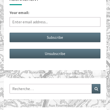
Your email:
Rechercher :
Recher