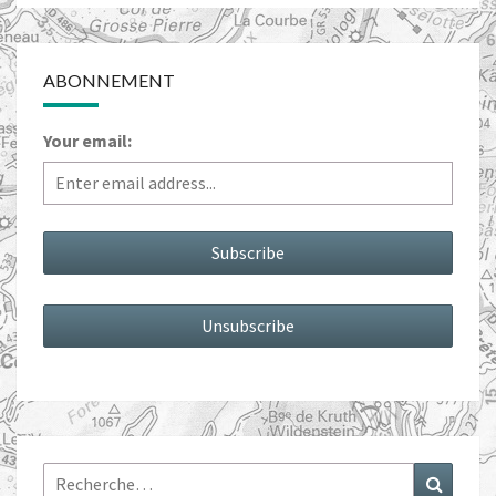
ABONNEMENT
Your email:
Rechercher :
Recher