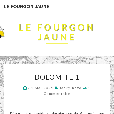
LE FOURGON JAUNE
LE FOURGON
JAUNE
DOLOMITE
DOLOMITE 1
1
Commentaire
31 Mai 2024
Jacky Rozo
0
Commentaire
Départ bien humide ce dernier jour de Mai après une