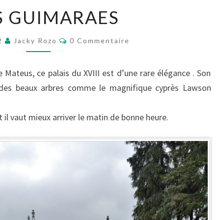
VERS
S GUIMARAES
GUIMARAES
Commentaires
22
Jacky Rozo
0 Commentaire
e Mateus, ce palais du XVIII est d’une rare élégance . Son
ec des beaux arbres comme le magnifique cyprès Lawson
t il vaut mieux arriver le matin de bonne heure.