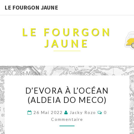
LE FOURGON JAUNE
LE FOURGON
JAUNE
D’EVORA
D’EVORA À L’OCÉAN
À
(ALDEIA DO MECO)
L’OCÉAN
(ALDEIA
Commentaire
26 Mai 2022
Jacky Rozo
0
DO
Commentaire
MECO)