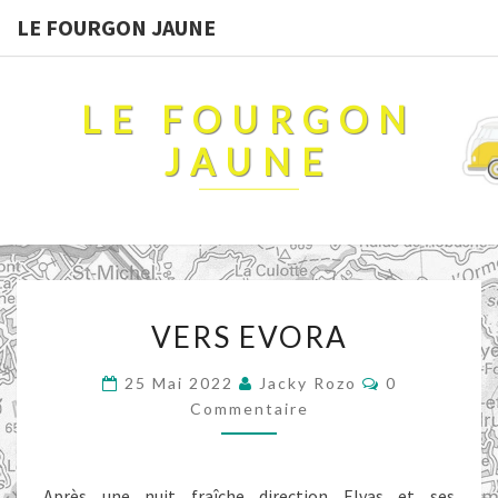
LE FOURGON JAUNE
LE FOURGON
JAUNE
VERS
VERS EVORA
EVORA
Commentaire
25 Mai 2022
Jacky Rozo
0
Commentaire
Après une nuit fraîche direction Elvas et ses