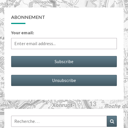
ABONNEMENT
Your email:
Rechercher :
Recher