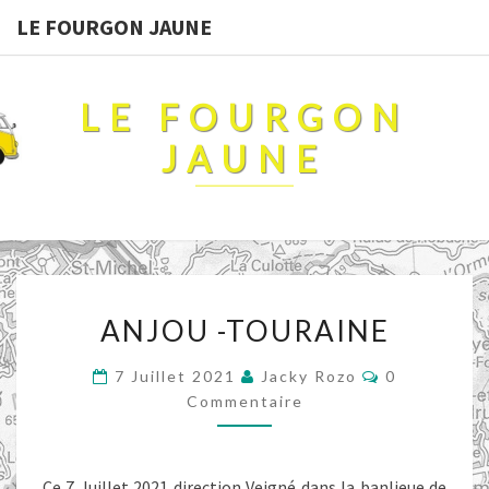
LE FOURGON JAUNE
LE FOURGON
JAUNE
ANJOU
ANJOU -TOURAINE
-
TOURAINE
Commentair
7 Juillet 2021
Jacky Rozo
0
Commentaire
Ce 7 Juillet 2021 direction Veigné dans la banlieue de