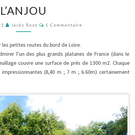
L’ANJOU
L’ANJOU
Commentaires
021
Jacky Rozo
1 Commentaire
r les petites routes du bord de Loire.
dmirer l’un des plus grands platanes de France (dans le
feuillage couvre une surface de près de 1300 m2. Chaque
s impressionnantes (8,40 m ; 7 m ; 6.60m) certainement