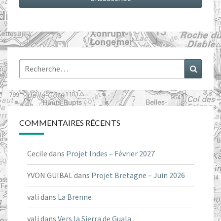
Rechercher :
Recher
COMMENTAIRES RÉCENTS
Cecile
dans
Projet Indes – Février 2027
YVON GUIBAL
dans
Projet Bretagne – Juin 2026
vali
dans
La Brenne
vali
dans
Vers la Sierra de Guala