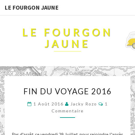
LE FOURGON JAUNE
LE FOURGON
JAUNE
FIN
FIN DU VOYAGE 2016
DU
VOYAGE
Commentaire
1 Août 2016
Jacky Rozo
1
2016
Commentaire
Pas d’arrêt ce vendredi 29 Juillet pour rejoindre l’après