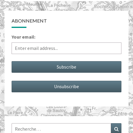
ABONNEMENT
Your email:
Rechercher :
Recher