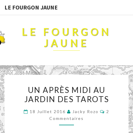
LE FOURGON JAUNE
LE FOURGON
JAUNE
UN
UN APRÈS MIDI AU
APRÈS
JARDIN DES TAROTS
MIDI
AU
Commentai
18 Juillet 2016
Jacky Rozo
2
JARDIN
Commentaires
DES
TAROTS