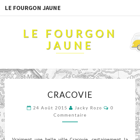
LE FOURGON JAUNE
LE FOURGON
JAUNE
CRACOVIE
CRACOVIE
Commentair
24 Août 2015
Jacky Rozo
0
Commentaire
Vraiment une belle ville Cracovie, certainement la