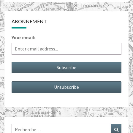
ABONNEMENT
Your email:
Rechercher :
Recher