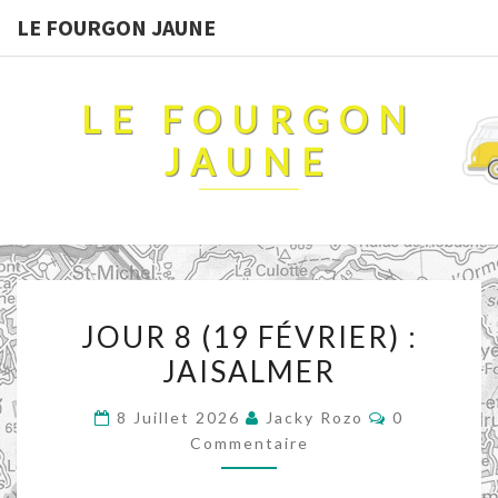
LE FOURGON JAUNE
LE FOURGON
JAUNE
JOUR
JOUR 8 (19 FÉVRIER) :
8
JAISALMER
(19
FÉVRIER)
Commentair
8 Juillet 2026
Jacky Rozo
0
:
Commentaire
JAISALMER