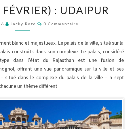
JOUR
 FÉVRIER) : UDAIPUR
11
(22
Commentaires
026
Jacky Rozo
0 Commentaire
FÉVRIER)
:
nt blanc et majestueux. Le palais de la ville, situé sur la
UDAIPUR
 palais construits dans son complexe. Le palais, considéré
ype dans l’état du Rajasthan est une fusion de
moghol, offrant une vue panoramique sur la ville et ses
– situé dans le complexe du palais de la ville – a sept
 chacune un thème différent