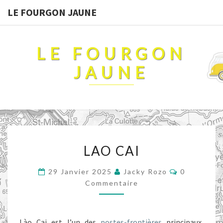
LE FOURGON JAUNE
LE FOURGON
JAUNE
LAO
LAO CAI
CAI
Commentai
29 Janvier 2025
Jacky Rozo
0
Commentaire
Lào Cai est l’un des
postes-frontières
principaux,