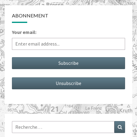
ABONNEMENT
Your email:
Rechercher :
Recher