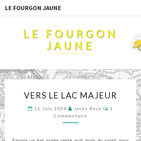
LE FOURGON JAUNE
LE FOURGON
JAUNE
VERS
VERS LE LAC MAJEUR
LE
LAC
Commentair
11 Juin 2024
Jacky Rozo
1
MAJEUR
Commentaire
Encore un bel orage cette nuit mais du soleil pour