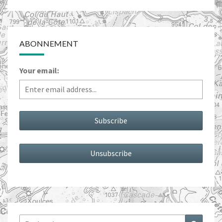
ABONNEMENT
Your email:
Rechercher :
Recher