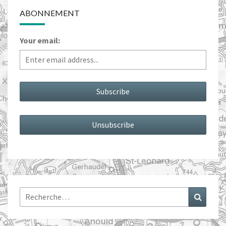
ABONNEMENT
Your email:
Rechercher :
Recher