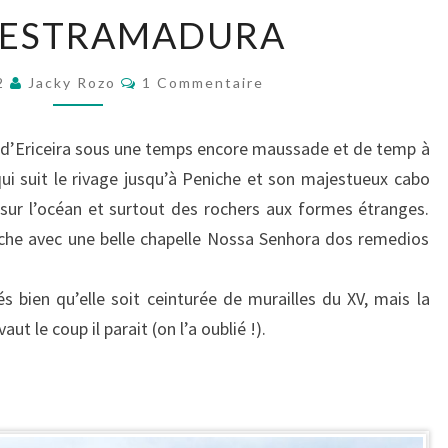
VERS
L’ESTRAMADURA
L’ESTRAMADURA
Commentaires
22
Jacky Rozo
1 Commentaire
t d’Ericeira sous une temps encore maussade et de temp à
qui suit le rivage jusqu’à Peniche et son majestueux cabo
sur l’océan et surtout des rochers aux formes étranges.
oche avec une belle chapelle Nossa Senhora dos remedios
s bien qu’elle soit ceinturée de murailles du XV, mais la
ut le coup il parait (on l’a oublié !).