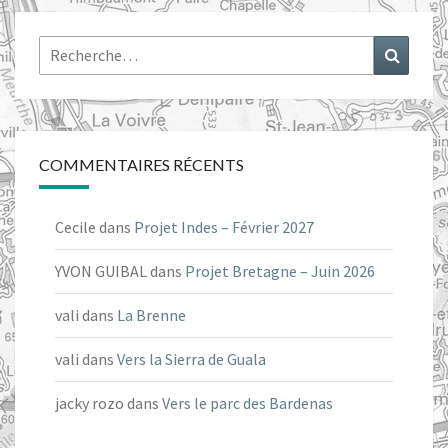
Rechercher :
Recher
COMMENTAIRES RÉCENTS
Cecile
dans
Projet Indes – Février 2027
YVON GUIBAL
dans
Projet Bretagne – Juin 2026
vali
dans
La Brenne
vali
dans
Vers la Sierra de Guala
jacky rozo
dans
Vers le parc des Bardenas