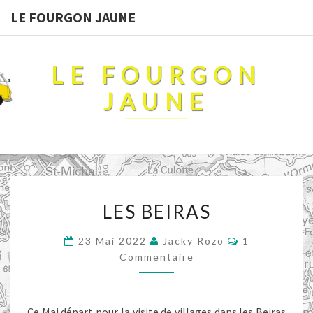
LE FOURGON JAUNE
LE FOURGON
JAUNE
LES
LES BEIRAS
BEIRAS
Commentaire
23 Mai 2022
Jacky Rozo
1
Commentaire
Ce Mai départ pour la visite de villages dans les Beiras