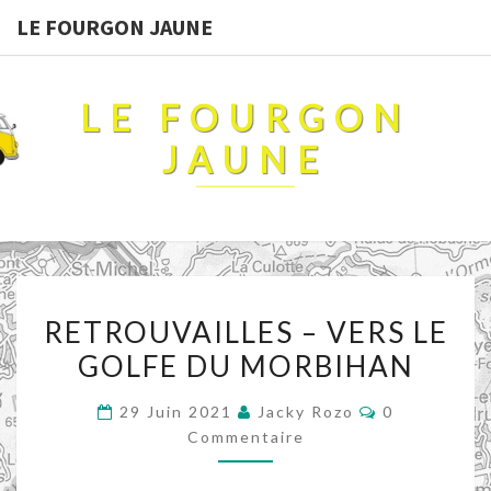
LE FOURGON JAUNE
LE FOURGON
JAUNE
RETROUVAILLES
RETROUVAILLES – VERS LE
–
GOLFE DU MORBIHAN
VERS
LE
Commentair
29 Juin 2021
Jacky Rozo
0
GOLFE
Commentaire
DU
MORBIHAN