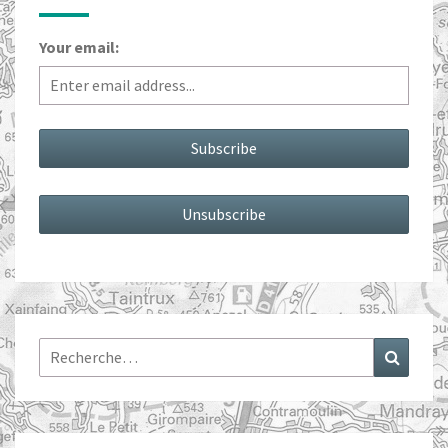
Your email:
Rechercher :
Recher