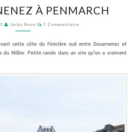
DE
NENEZ À PENMARCH
DOUARNENEZ
À
Commentaires
21
Jacky Rozo
1 Commentaire
PENMARCH
ant cette côte du Finistère sud entre Douarnenez et
 du Millier. Petite rando dans un site qu’on a vraiment