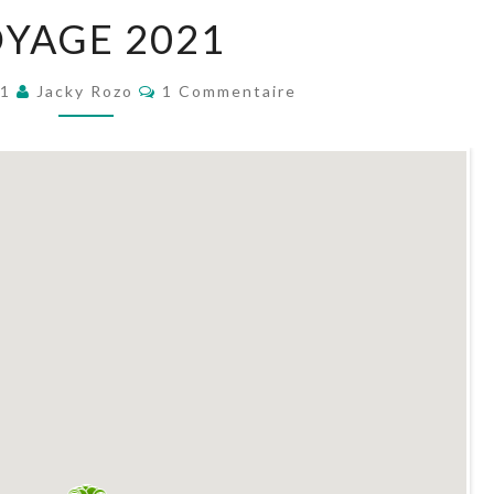
VOYAGE
YAGE 2021
2021
Commentaires
21
Jacky Rozo
1 Commentaire