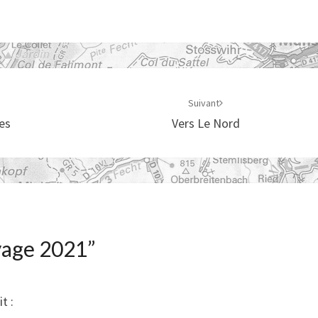
Suivant
es
Vers Le Nord
age 2021
”
it :