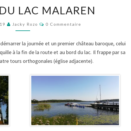
AUTOUR
DU LAC MALAREN
DU
LAC
Commentaires
019
Jacky Rozo
0 Commentaire
MALAREN
démarrer la journée et un premier château baroque, celui
ille à la fin de la route et au bord du lac. Il frappe par sa
atre tours orthogonales (église adjacente).