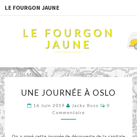
LE FOURGON JAUNE
LE FOURGON
JAUNE
UNE
UNE JOURNÉE À OSLO
JOURNÉE
À
Commentair
16 Juin 2019
Jacky Rozo
0
OSLO
Commentaire
On a aimé cette journée de découverte de la capitale