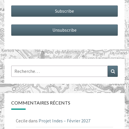
Rechercher :
Recher
COMMENTAIRES RÉCENTS
Cecile
dans
Projet Indes – Février 2027