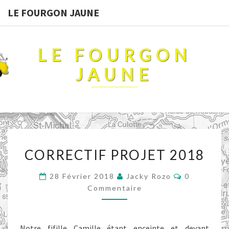
LE FOURGON JAUNE
LE FOURGON
JAUNE
CORRECTIF
CORRECTIF PROJET 2018
PROJET
2018
Commentai
28 Février 2018
Jacky Rozo
0
Commentaire
Notre fifille Camille étant enceinte et devant