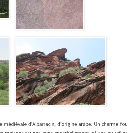
lle médiévale d’Albarracin, d’origine arabe. Un charme fou
ses maisons rouges avec encorbellement, et ses murailles