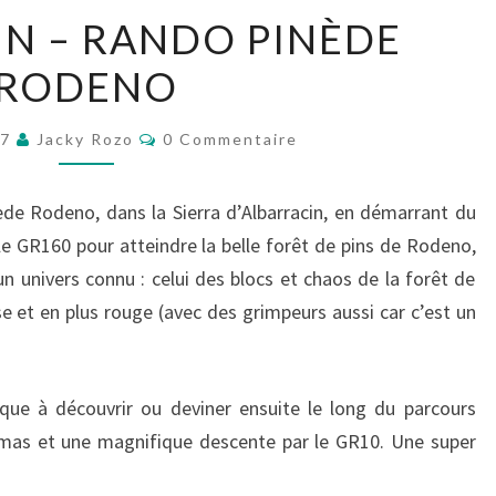
ALBARRACIN
N – RANDO PINÈDE
–
RODENO
RANDO
PINÈDE
Commentaires
RODENO
17
Jacky Rozo
0 Commentaire
ède Rodeno, dans la Sierra d’Albarracin, en démarrant du
e GR160 pour atteindre la belle forêt de pins de Rodeno,
un univers connu : celui des blocs et chaos de la forêt de
e et en plus rouge (avec des grimpeurs aussi car c’est un
ique à découvrir ou deviner ensuite le long du parcours
mas et une magnifique descente par le GR10. Une super