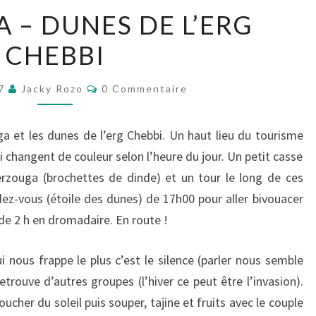
MERZOUGA
– DUNES DE L’ERG
–
CHEBBI
DUNES
DE
Commentaires
L’ERG
17
Jacky Rozo
0 Commentaire
CHEBBI
 et les dunes de l’erg Chebbi. Un haut lieu du tourisme
changent de couleur selon l’heure du jour. Un petit casse
erzouga (brochettes de dinde) et un tour le long de ces
z-vous (étoile des dunes) de 17h00 pour aller bivouacer
 de 2 h en dromadaire. En route !
 nous frappe le plus c’est le silence (parler nous semble
trouve d’autres groupes (l’hiver ce peut être l’invasion).
ucher du soleil puis souper, tajine et fruits avec le couple