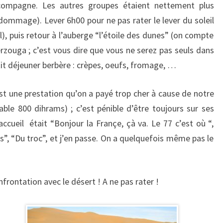
compagne. Les autres groupes étaient nettement plus
dommage). Lever 6h00 pour ne pas rater le lever du soleil
l), puis retour à l’auberge “l’étoile des dunes” (on compte
rzouga ; c’est vous dire que vous ne serez pas seuls dans
it déjeuner berbère : crèpes, oeufs, fromage, …
t une prestation qu’on a payé trop cher à cause de notre
ble 800 dihrams) ; c’est pénible d’être toujours sur ses
cueil était “Bonjour la Françe, çà va. Le 77 c’est où “,
s”, “Du troc”, et j’en passe. On a quelquefois même pas le
frontation avec le désert ! A ne pas rater !