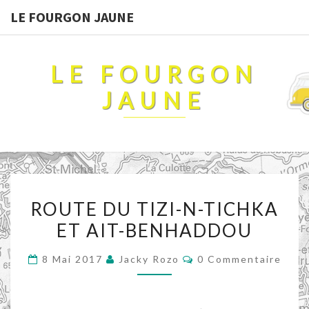
LE FOURGON JAUNE
LE FOURGON
JAUNE
ROUTE
ROUTE DU TIZI-N-TICHKA
DU
ET AIT-BENHADDOU
TIZI-
N-
Commentaires
8 Mai 2017
Jacky Rozo
0 Commentaire
TICHKA
ET
AIT-