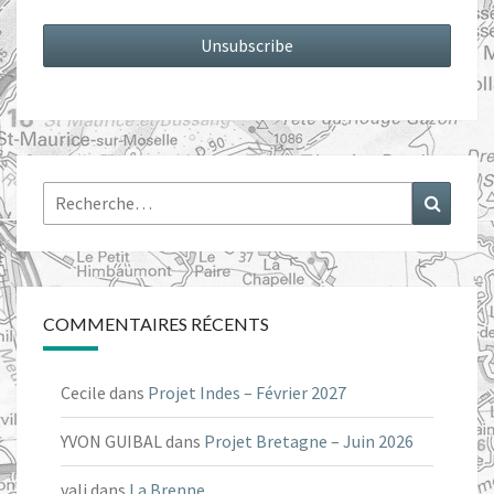
Rechercher :
Recher
COMMENTAIRES RÉCENTS
Cecile
dans
Projet Indes – Février 2027
YVON GUIBAL
dans
Projet Bretagne – Juin 2026
vali
dans
La Brenne