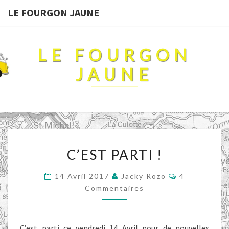
LE FOURGON JAUNE
LE FOURGON
JAUNE
C’EST
C’EST PARTI !
PARTI
!
Commentair
14 Avril 2017
Jacky Rozo
4
Commentaires
C’est parti ce vendredi 14 Avril pour de nouvelles