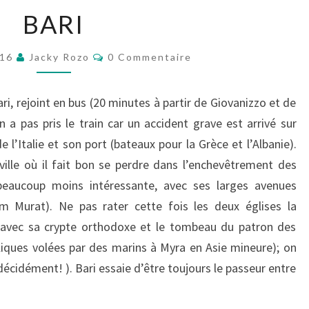
BARI
BARI
Commentaires
016
Jacky Rozo
0 Commentaire
i, rejoint en bus (20 minutes à partir de Giovanizzo et de
 pas pris le train car un accident grave est arrivé sur
e l’Italie et son port (bateaux pour la Grèce et l’Albanie).
e ville où il fait bon se perdre dans l’enchevêtrement des
le beaucoup moins intéressante, avec ses larges avenues
 Murat). Ne pas rater cette fois les deux églises la
as avec sa crypte orthodoxe et le tombeau du patron des
eliques volées par des marins à Myra en Asie mineure); on
(décidément! ). Bari essaie d’être toujours le passeur entre