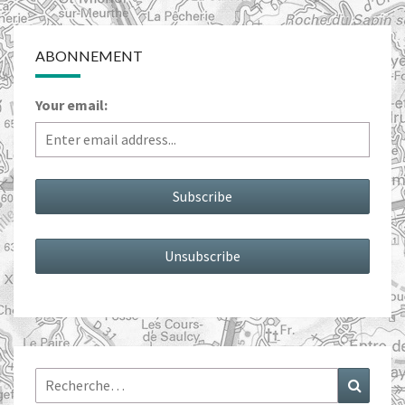
ABONNEMENT
Your email:
Rechercher :
Recher