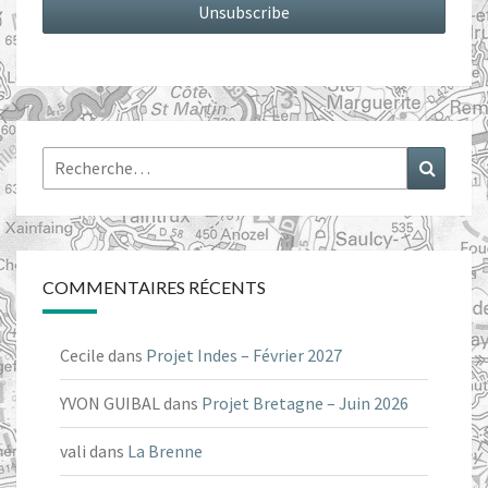
Rechercher :
Recher
COMMENTAIRES RÉCENTS
Cecile
dans
Projet Indes – Février 2027
YVON GUIBAL
dans
Projet Bretagne – Juin 2026
vali
dans
La Brenne