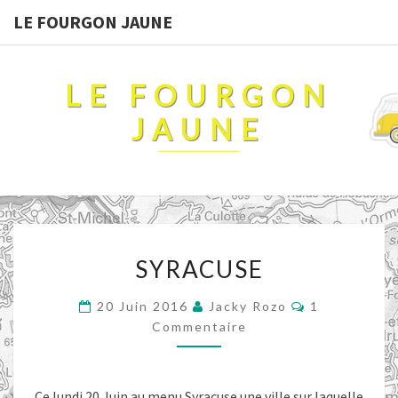
LE FOURGON JAUNE
LE FOURGON
JAUNE
SYRACUSE
SYRACUSE
Commentair
20 Juin 2016
Jacky Rozo
1
Commentaire
Ce lundi 20 Juin au menu Syracuse une ville sur laquelle