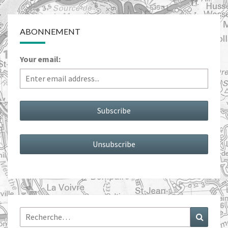
ABONNEMENT
Your email:
Rechercher :
Recher