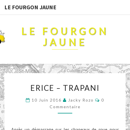
LE FOURGON JAUNE
LE FOURGON
JAUNE
ERICE
ERICE – TRAPANI
–
TRAPANI
Commentair
10 Juin 2016
Jacky Rozo
0
Commentaire
Après un démarrage sur les chapeaux de roue pour