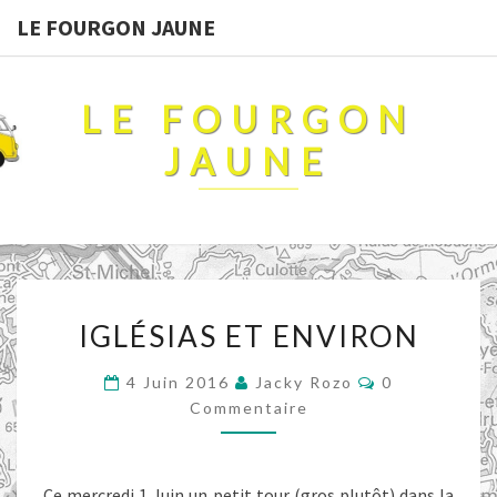
LE FOURGON JAUNE
LE FOURGON
JAUNE
IGLÉSIAS
IGLÉSIAS ET ENVIRON
ET
ENVIRON
Commentaire
4 Juin 2016
Jacky Rozo
0
Commentaire
Ce mercredi 1 Juin un petit tour (gros plutôt) dans la