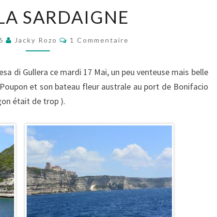
VERS
LA SARDAIGNE
LA
SARDAIGNE
Commentaires
16
Jacky Rozo
1 Commentaire
sa di Gullera ce mardi 17 Mai, un peu venteuse mais belle
e Poupon et son bateau fleur australe au port de Bonifacio
on était de trop ).