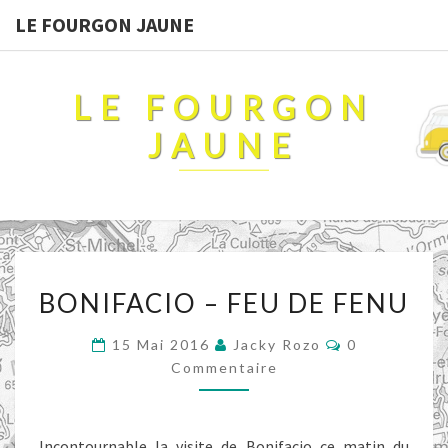
LE FOURGON JAUNE
LE FOURGON
JAUNE
BONIFACIO
BONIFACIO – FEU DE FENU
–
FEU
Commentaire
15 Mai 2016
Jacky Rozo
0
DE
Commentaire
FENU
Incontournable la visite de Bonifacio ce matin du