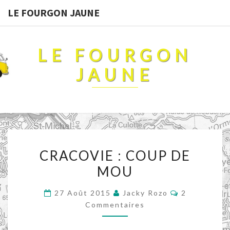
LE FOURGON JAUNE
LE FOURGON
JAUNE
CRACOVIE
CRACOVIE : COUP DE
:
MOU
COUP
DE
Commentair
27 Août 2015
Jacky Rozo
2
MOU
Commentaires